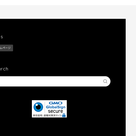
gs
ムページ
arch